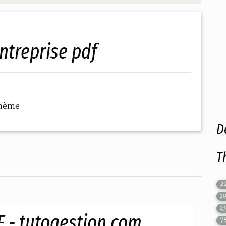
entreprise pdf
thème
D
T
2
1
1
F - tutogestion.com
7