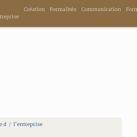
Création
Formalités
Communication
For
treprise
e d
l'entreprise