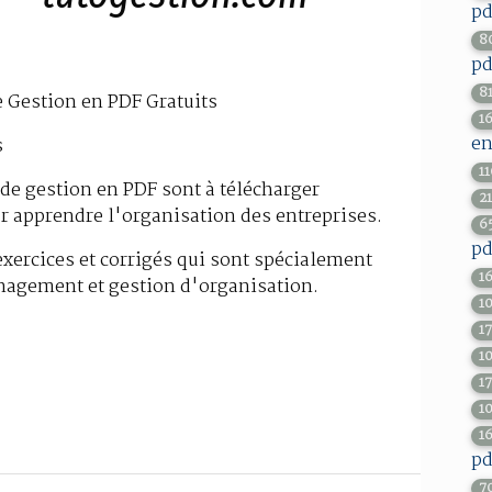
pd
8
pd
8
e Gestion en PDF Gratuits
1
en
s
1
 de gestion en PDF sont à télécharger
2
r apprendre l'organisation des entreprises.
6
pd
exercices et corrigés qui sont spécialement
1
nagement et gestion d'organisation.
1
1
1
1
1
1
pd
7