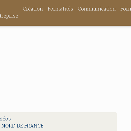
Création
Formalités
Communication
For
treprise
idéos
LE NORD DE FRANCE